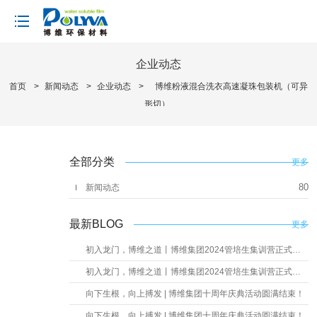
loading
企业动态
首页
>
新闻动态
>
企业动态
>
博维粉液混合洗衣高速凝珠包装机（可异
形切）
全部分类
更多
80
新闻动态
最新BLOG
更多
初入龙门，博维之道丨博维集团2024管培生集训营正式开启！
初入龙门，博维之道丨博维集团2024管培生集训营正式开启！
向下生根，向上搏发 | 博维集团十周年庆典活动圆满结束！
向下生根，向上搏发 | 博维集团十周年庆典活动圆满结束！