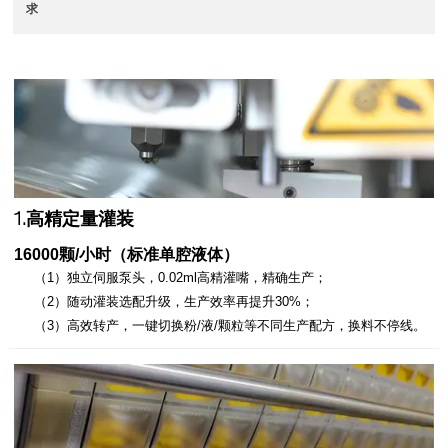
求
1.高精定量灌装
16000颗/小时（标准单腔液体）
（1）独立伺服泵头，0.02ml高精灌嘴，精确生产；
（2）随动灌装选配升级，生产效率再提升30%；
（3）高效转产，一键切换粉/液/颗粒等不同生产配方，换料不停线。